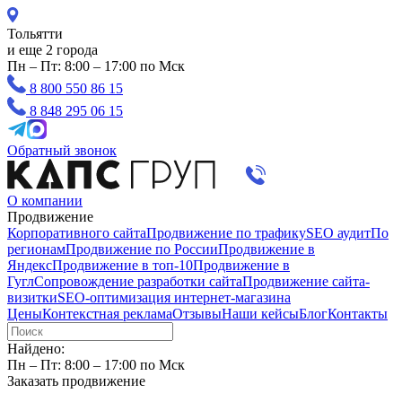
Тольятти
и еще 2 города
Пн – Пт: 8:00 – 17:00 по Мск
8 800 550 86 15
8 848 295 06 15
Обратный звонок
О компании
Продвижение
Корпоративного сайта
Продвижение по трафику
SEO аудит
По
регионам
Продвижение по России
Продвижение в
Яндекс
Продвижение в топ-10
Продвижение в
Гугл
Сопровождение разработки сайта
Продвижение сайта-
визитки
SEO-оптимизация интернет-магазина
Цены
Контекстная реклама
Отзывы
Наши кейсы
Блог
Контакты
Найдено:
Пн – Пт: 8:00 – 17:00 по Мск
Заказать продвижение