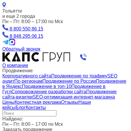
Тольятти
и еще 2 города
Пн – Пт: 8:00 – 17:00 по Мск
8 800 550 86 15
8 848 295 06 15
Обратный звонок
О компании
Продвижение
Корпоративного сайта
Продвижение по трафику
SEO
аудит
По регионам
Продвижение по России
Продвижение
в Яндекс
Продвижение в топ-10
Продвижение в
Гугл
Сопровождение разработки сайта
Продвижение
сайта-визитки
SEO-оптимизация интернет-магазина
Цены
Контекстная реклама
Отзывы
Наши
кейсы
Блог
Контакты
Найдено:
Пн – Пт: 8:00 – 17:00 по Мск
Заказать продвижение