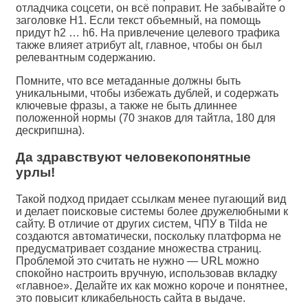
отладчика соцсети, он всё поправит. Не забывайте о
заголовке H1. Если текст объемный, на помощь
придут h2 … h6. На привлечение целевого трафика
также влияет атрибут alt, главное, чтобы он был
релевантным содержанию.
Помните, что все метаданные должны быть
уникальными, чтобы избежать дублей, и содержать
ключевые фразы, а также не быть длиннее
положенной нормы (70 знаков для тайтла, 180 для
дескрипшна).
Да здравствуют человекопонятные
урлы!
Такой подход придает ссылкам менее пугающий вид
и делает поисковые системы более дружелюбными к
сайту. В отличие от других систем, ЧПУ в Tilda не
создаются автоматически, поскольку платформа не
предусматривает создание множества страниц.
Проблемой это считать не нужно — URL можно
спокойно настроить вручную, использовав вкладку
«главное». Делайте их как можно короче и понятнее,
это повысит кликабельность сайта в выдаче.