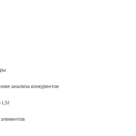
уры
нове анализа конкурентов
 LSI
 элементов