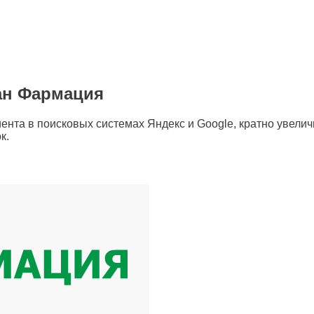
ан Фармация
иента
в поисковых системах Яндекс и Google
,
кратно увели
к.