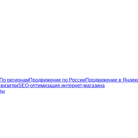
По регионам
Продвижение по России
Продвижение в Яндек
визитки
SEO-оптимизация интернет-магазина
ты